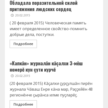
Обладала поразительной силой
притяжения людских сердец
20.02.2015
( 20 февраля 2015) Человеческая память
имеет определенное свойство-помнить
добрые дела, поступки.
Подробнее
«Капкăн» журналăн кăçалхи 3-мĕш
номерĕ кун çути курчĕ
20.02.2015
(20 февраля 2015) Кăçалхи çурçулшăн пирĕн
журнала Чăваш Енре кăна мар, Раççейĕн 48
регионĕнче çырăнса илме пуçларĕç.
Подробнее