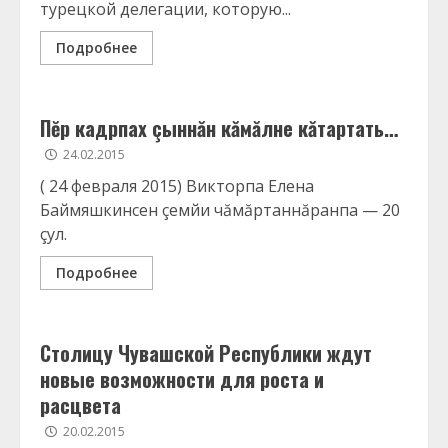
турецкой делегации, которую...
Подробнее
Пĕр кадрпах çыннăн кăмăлне кăтартать…
24.02.2015
( 24 февраля 2015) Викторпа Елена
Баймяшкинсен çемйи чăмăртаннăранпа — 20
çул.
Подробнее
Столицу Чувашской Республики ждут
новые возможности для роста и
расцвета
20.02.2015