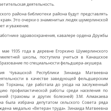
ветительская деятельность.
ского района библиотеки района будут представлять
 края». Это очерки о знаменитых людях шумерлинской
ет и уважение.
работнике здравоохранения, кавалере ордена Дружбы
 мае 1935 года в деревне Егоркино Шумерлинского
емилетней школы, поступила учиться в Канашское
образование по специальности фельдшера-акушера.
ния Чувашской Республики Зинаида Матвеевна
еятельности в качестве заведующей фельдшерским
ю Торханы, где работала до ухода на заслуженный
ацию профилактической работы среди населения по
ий (трахомы и других болезней) З.М. Алмакаева
а была избрана депутатом сельского Совета ряда
аждена медалью «Ветеран труда». Зинаида Матвеевна