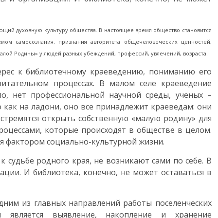
ющий духовную культуру общества. В настоящее время общество становится
емом самосознания, признания авторитета общечеловеческих ценностей,
алой Родины» у людей разных убеждений, профессий, увлечений, возраста.
ерес к библиотечному краеведению, пониманию его
итательном процессах. В малом селе краеведение
ло, нет профессиональной научной среды, ученых –
 как на ладони, оно все принадлежит краеведам: они
 стремятся открыть собственную «малую родину» для
роцессами, которые происходят в обществе в целом.
я фактором социально-культурной жизни.
к судьбе родного края, не возникают сами по себе. В
ации. И библиотека, конечно, не может оставаться в
одним из главных направлений работы поселенческих
и является выявление, накопление и хранение