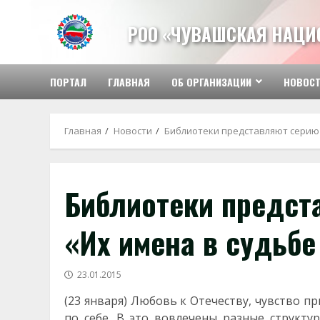
Перейти
к
РОО «ЧУВАШСКАЯ НАЦИ
содержимому
ПОРТАЛ
ГЛАВНАЯ
ОБ ОРГАНИЗАЦИИ
НОВОС
Главная
Новости
Библиотеки представляют серию 
Библиотеки предст
«Их имена в судьбе
23.01.2015
(23 января) Любовь к Отечеству, чувство п
по себе. В это вовлечены разные структу