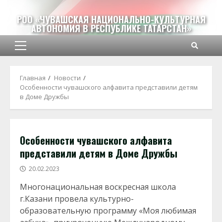
Перейти
к
РОО «ЧУВАШСКАЯ НАЦИОНАЛЬНО-КУЛЬТУРНАЯ
АВТОНОМИЯ В РЕСПУБЛИКЕ ТАТАРСТАН»
содержимому
Основное
меню
Главная
Новости
Особенности чувашского алфавита представили детям
в Доме Дружбы
Особенности чувашского алфавита
представили детям в Доме Дружбы
20.02.2023
Многонациональная воскресная школа
г.Казани провела культурно-
образовательную программу «Моя любимая