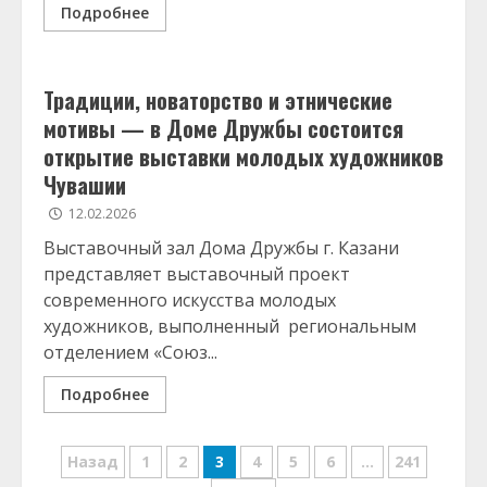
Подробнее
Традиции, новаторство и этнические
мотивы — в Доме Дружбы состоится
открытие выставки молодых художников
Чувашии
12.02.2026
Выставочный зал Дома Дружбы г. Казани
представляет выставочный проект
современного искусства молодых
художников, выполненный региональным
отделением «Союз...
Подробнее
Навигация
Назад
1
2
3
4
5
6
…
241