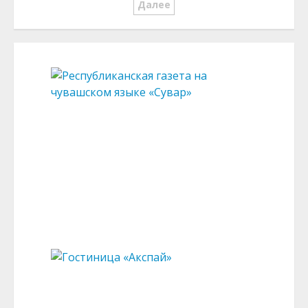
по
Далее
записям