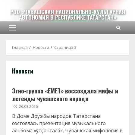
Перейти
к
РОО «ЧУВАШСКАЯ НАЦИОНАЛЬНО-КУЛЬТУРНАЯ
АВТОНОМИЯ В РЕСПУБЛИКЕ ТАТАРСТАН»
содержимому
Основное
меню
Главная
Новости
Страница 3
Новости
Этно-группа «ЕМЕТ» воссоздала мифы и
легенды чувашского народа
26.03.2026
В Доме Дружбы народов Татарстана
состоялась презентация музыкального
альбома «Ҫутҫанталӑк. Чувашская мифология в