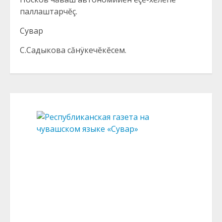
паллаштарчĕç.
Сувар
С.Садыкова сăнÿкечĕкĕсем.