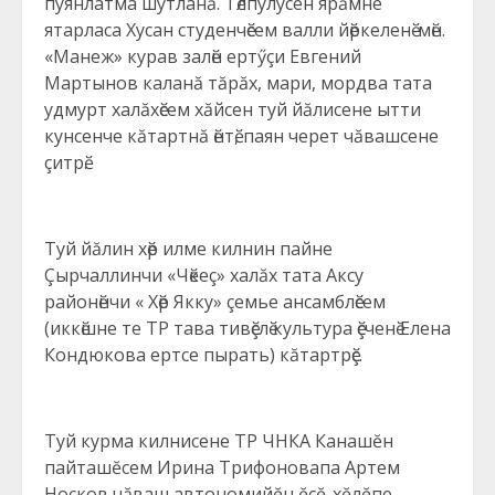
пуянлатма шутланă. Тӗлпулусен ярăмне
ятарласа Хусан студенчӗсем валли йӗркеленӗ-мӗн.
«Манеж» курав залӗн ертӳçи Евгений
Мартынов каланă тăрăх, мари, мордва тата
удмурт халăхӗсем хăйсен туй йăлисене ытти
кунсенче кăтартнă ӗнтӗ, паян черет чăвашсене
çитрӗ.
Туй йăлин хӗр илме килнин пайне
Çырчаллинчи «Чӗкеç» халăх тата Аксу
районӗнчи « Хӗр Якку» çемье ансамблӗсем
(иккӗшне те ТР тава тивӗçлӗ культура ӗçченӗ Елена
Кондюкова ертсе пырать) кăтартрӗç.
Туй курма килнисене ТР ЧНКА Канашĕн
пайташĕсем Ирина Трифоновапа Артем
Носков чăваш автономийĕн ĕçĕ-хĕлĕпе