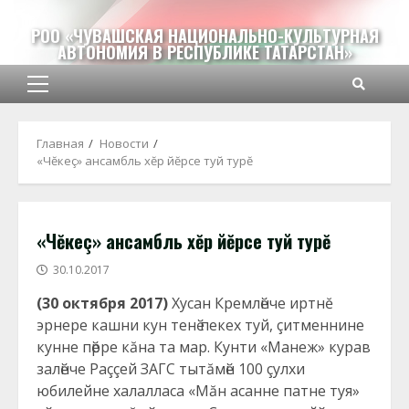
Перейти
к
РОО «ЧУВАШСКАЯ НАЦИОНАЛЬНО-КУЛЬТУРНАЯ
АВТОНОМИЯ В РЕСПУБЛИКЕ ТАТАРСТАН»
содержимому
Основное
меню
Главная
Новости
«Чĕкеç» ансамбль хĕр йĕрсе туй турĕ
«Чĕкеç» ансамбль хĕр йĕрсе туй турĕ
30.10.2017
(30 октября 2017)
Хусан Кремлӗнче иртнĕ
эрнере кашни кун тенӗ пекех туй, çитменнине
кунне пӗрре кăна та мар. Кунти «Манеж» курав
залӗнче Раççей ЗАГС тытăмӗн 100 çулхи
юбилейне халалласа «Мăн асанне патне туя»