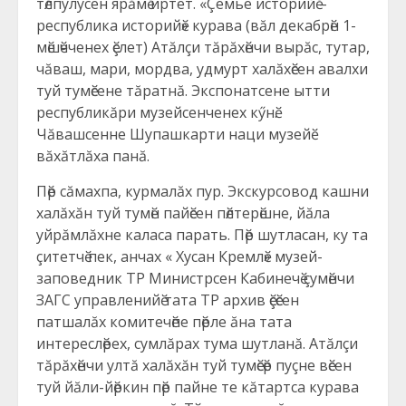
тӗлпулусен ярăмӗ иртет.
«Çемье историйӗ –
республика историйӗ» курава (вăл декабрӗн 1-
мӗшӗчченех ӗçлет) Атăлçи тăрăхӗнчи вырăс, тутар,
чăваш, мари, мордва, удмурт халăхӗсен авалхи
туй тумӗсене тăратнă. Экспонатсене ытти
республикăри музейсенченех кӳнӗ.
Чăвашсенне Шупашкарти наци музейӗ
вăхăтлăха панă.
Пӗр сăмахпа, курмалăх пур. Экскурсовод кашни
халăхăн туй тумӗн пайӗсен пӗлтерӗшне, йăла
уйрăмлăхне каласа парать. Пӗр шутласан, ку та
çитетчӗ пек, анчах « Хусан Кремлӗ» музей-
заповедник ТР Министрсен Кабинечӗ çумӗнчи
ЗАГС управленийӗ тата ТР архив ӗçӗсен
патшалăх комитечӗпе пӗрле ăна тата
интереслӗрех, сумлăрах тума шутланă. Атăлçи
тăрăхӗнчи ултă халăхăн туй тумӗсӗр пуçне вӗсен
туй йăли-йӗркин пӗр пайне те кăтартса курава