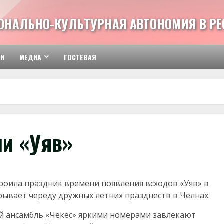
ОНАЛЬНО-КУЛЬТУРНАЯ АВТОНОМИЯ В РЕ
ТИ
МЕДИА
ГОСТЕВАЯ
и «Уяв»
роила праздник времени появления всходов «Уяв» в
рывает череду дружных летних празднеств в Челнах.
 ансамбль «Чекес» яркими номерами завлекают