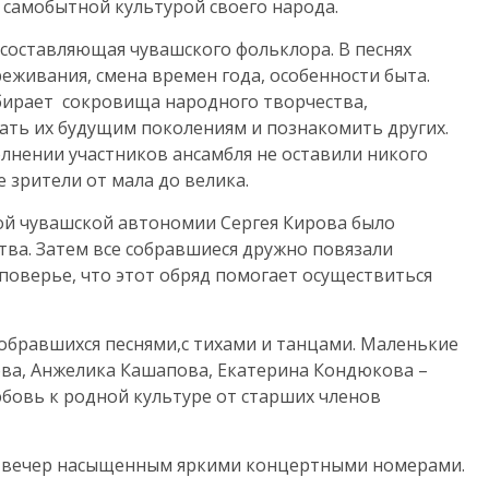
с самобытной культурой своего народа.
 составляющая чувашского фольклора. В песнях
живания, смена времен года, особенности быта.
бирает сокровища народного творчества,
дать их будущим поколениям и познакомить других.
лнении участников ансамбля не оставили никого
 зрители от мала до велика.
ой чувашской автономии Сергея Кирова было
тва. Затем все собравшиеся дружно повязали
 поверье, что этот обряд помогает осуществиться
бравшихся песнями,с тихами и танцами. Маленькие
ва, Анжелика Кашапова, Екатерина Кондюкова –
юбовь к родной культуре от старших членов
ал вечер насыщенным яркими концертными номерами.