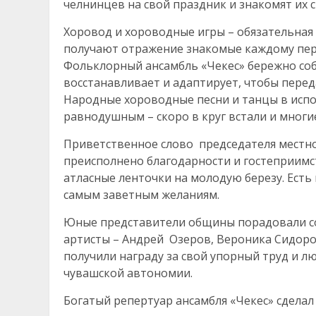
челнинцев на свой праздник и знакомят их 
Хоровод и хороводные игры – обязательная
получают отражение знакомые каждому пере
Фольклорный ансамбль «Чекес» бережно со
восстанавливает и адаптирует, чтобы пере
Народные хороводные песни и танцы в испо
равнодушным – скоро в круг встали и многие
Приветственное слово председателя местн
преисполнено благодарности и гостеприимс
атласные ленточки на молодую березу. Есть
самым заветным желаниям.
Юные представители общины порадовали со
артисты – Андрей Озеров, Вероника Сидоро
получили награду за свой упорный труд и л
чувашской автономии.
Богатый репертуар ансамбля «Чекес» сдел