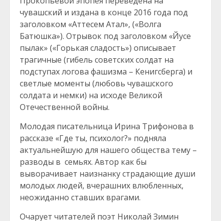
Прокопьевой эпопея переведена на
чувашский и издана в конце 2016 года под
заголовком «Аттесем Атал», («Волга
Батюшка»). Отрывок под заголовком «Йусе
пылак» («Горькая сладость») описывает
трагичные (гибель советских солдат на
подступах логова фашизма – Кенигсберга) и
светлые моменты (любовь чувашского
солдата и немки) на исходе Великой
Отечественной войны.
Молодая писательница Ирина Трифонова в
рассказе «Где ты, психолог?» подняла
актуальнейшую для нашего общества тему –
разводы в семьях. Автор как бы
выворачивает наизнанку страдающие души
молодых людей, вчерашних влюбленных,
неожиданно ставших врагами.
Очарует читателей поэт Николай Зимин