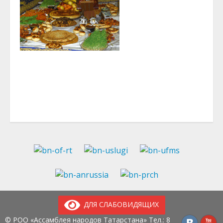
ДЛЯ СЛАБОВИДЯЩИХ
© РОО «Ассамблея народов Татарстана» Тел.:
8