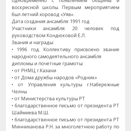
одновременно с появлением общины и
воскресной школы. Первым мероприятием
был летний хоровод «Уяв».
Дата создания ансамбля: 1991 год
Участники ансамбля: 20 человек под
руководством Кондюковой Е.Л.
Звания и награды:
• 1996 год. Коллективу присвоено звание
народного самодеятельного ансамбля
дипломы и почетные грамоты:
• от РНМЦ г.Казани
• от Дома дружбы народов «Родник»
• от Управления культуры г.Набережные
Челны
• от Министерства культуры РТ
• благодарственное письмо от президента РТ
Шаймиева М.Ш.
• благодарственное письмо от президента РТ
Минниханова Р.Н. за многолетнюю работу по