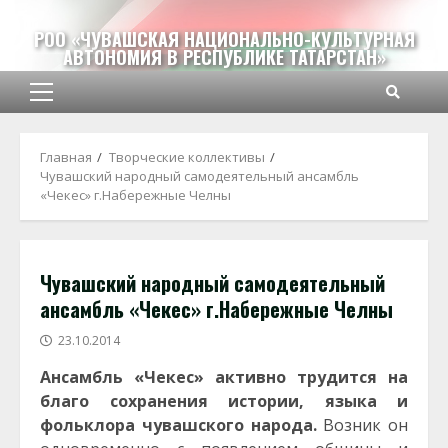
Перейти
к
РОО «ЧУВАШСКАЯ НАЦИОНАЛЬНО-КУЛЬТУРНАЯ
АВТОНОМИЯ В РЕСПУБЛИКЕ ТАТАРСТАН»
содержимому
Основное
меню
Главная
Творческие коллективы
Чувашский народный самодеятельный ансамбль
«Чекес» г.Набережные Челны
Чувашский народный самодеятельный
ансамбль «Чекес» г.Набережные Челны
23.10.2014
Ансамбль «Чекес» активно трудится на
благо сохранения истории, языка и
фольклора чувашского народа.
Возник он