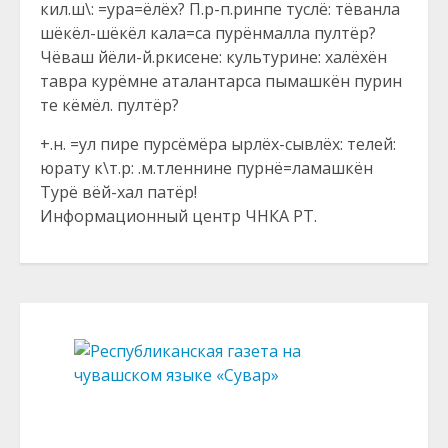
кил.ш\: =ура=ёлёх? П.р-п.ринпе туслё: тёванла
шёкёл-шёкёл кала=са пурёнмалла пултёр?
Чёваш йёли-й.ркисене: культурине: халёхён
тавра курёмне аталантарса пымашкён пурин
те кёмёл. пултёр?
+.н. =ул пире пурсёмёра ырлёх-сывлёх: телей:
юрату к\т.р: .м.тленнине пурнё=ламашкён
Турё вёй-хал патёр!
Информационный центр ЧНКА РТ.