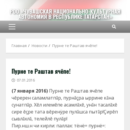
Перейти
к
РОО «ЧУВАШСКАЯ НАЦИОНАЛЬНО-КУЛЬТУРНАЯ
АВТОНОМИЯ В РЕСПУБЛИКЕ ТАТАРСТАН»
содержимому
Основное
меню
Главная
Новости
Пурне те Раштав ячĕпе!
Пурне те Раштав ячĕпе!
07.01.2016
(7 января 2016)
Пурне те Раштав ячĕпе
чĕререн саламлатпǎр, пурнǎçра ыррине кǎна
сунатпǎр. Хĕл илемĕпе асамлǎхĕ, унǎн тасалǎхĕ
сире ĕçре тата вĕренÿре пулǎшса пытǎр!Çирĕп
сывлǎхлǎ, телейлĕ пулǎр!
Пир.нш.н чи кирли: паллах: тёнё= пурнё=: