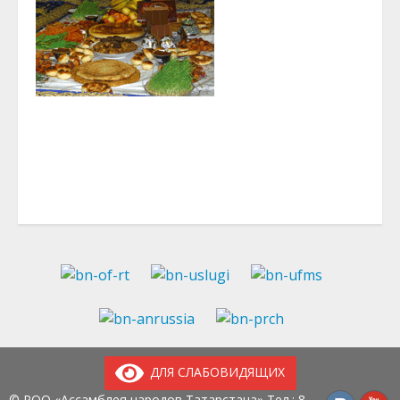
ДЛЯ СЛАБОВИДЯЩИХ
© РОО «Ассамблея народов Татарстана» Тел.:
8