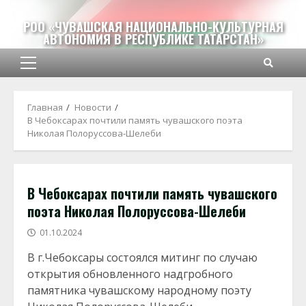
Перейти
к
РОО «ЧУВАШСКАЯ НАЦИОНАЛЬНО-КУЛЬТУРНАЯ
АВТОНОМИЯ В РЕСПУБЛИКЕ ТАТАРСТАН»
содержимому
Основное
меню
Главная
Новости
В Чебоксарах почтили память чувашского поэта
Николая Полоруссова-Шелеби
В Чебоксарах почтили память чувашского
поэта Николая Полоруссова-Шелеби
01.10.2024
В г.Чебоксары состоялся митинг по случаю
открытия обновленного надгробного
памятника чувашскому народному поэту