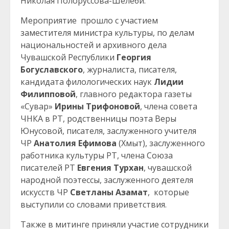
Николая Полоруссова-Шелеби.
Мероприятие прошло с участием
заместителя министра культуры, по делам
национальностей и архивного дела
Чувашской Республики
Георгия
Богуславского
, журналиста, писателя,
кандидата филологических наук
Лидии
Филипповой
, главного редактора газеты
«Сувар»
Ирины Трифоновой
, члена совета
ЧНКА в РТ, родственницы поэта Веры
Юнусовой, писателя, заслуженного учителя
ЧР
Анатолия Ефимова
(Хмыт), заслуженного
работника культуры РТ, члена Союза
писателей РТ
Евгения Турхан
, чувашской
народной поэтессы, заслуженного деятеля
искусств ЧР
Светланы Азамат
, которые
выступили со словами приветствия.
Также в митинге приняли участие сотрудники