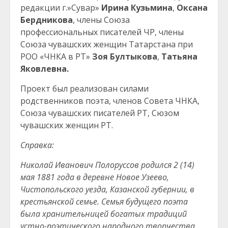
редакции г.»Сувар»
Ирина Кузьмина
,
Оксана
Бердникова
, члены Союза
профессиональных писателей ЧР, члены
Союза чувашских женщин Татарстана при
РОО «ЧНКА в РТ»
Зоя Бултыкова
,
Татьяна
Яковлевна.
Проект был реализован силами
родственников поэта, членов Совета ЧНКА,
Союза чувашских писателей РТ, Сюзом
чувашских женщин РТ.
Справка:
Николай Иванович Полоруссов родился 2 (14)
мая 1881 года в деревне Новое Узеево,
Чистопольского уезда, Казанской губернии, в
крестьянской семье. Семья будущего поэта
была хранительницей богатых традиций
устно-поэтического народного творчества.