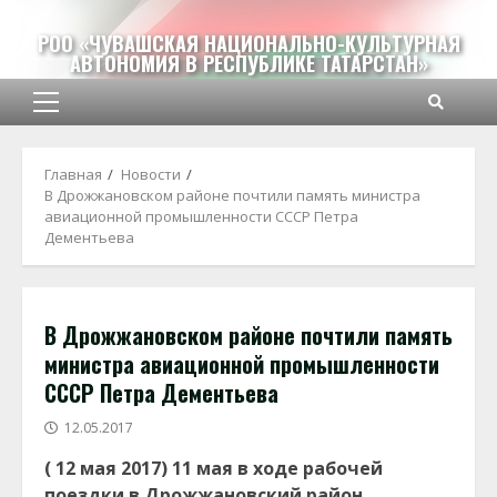
Перейти
к
РОО «ЧУВАШСКАЯ НАЦИОНАЛЬНО-КУЛЬТУРНАЯ
АВТОНОМИЯ В РЕСПУБЛИКЕ ТАТАРСТАН»
содержимому
Основное
меню
Главная
Новости
В Дрожжановском районе почтили память министра
авиационной промышленности СССР Петра
Дементьева
В Дрожжановском районе почтили память
министра авиационной промышленности
СССР Петра Дементьева
12.05.2017
( 12 мая 2017)
11 мая в ходе рабочей
поездки в Дрожжановский район