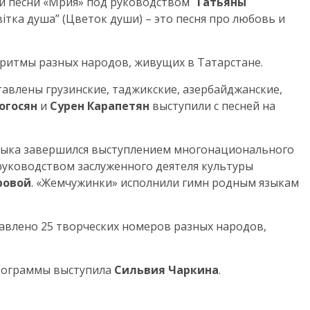
й песни «Мрия» под руководством
Татьяны
тка душа” (Цветок души) – это песня про любовь и
ритмы разных народов, живущих в Татарстане.
авлены грузинские, таджикские, азербайджанские,
огосян
и
Сурен Карапетян
выступили с песней на
зыка завершился выступлением многонационального
уководством заслуженного деятеля культуры
ровой
. «Жемчужинки» исполнили гимн родным языкам
авлено 25 творческих номеров разных народов,
рограммы выступила
Сильвия Чаркина
.