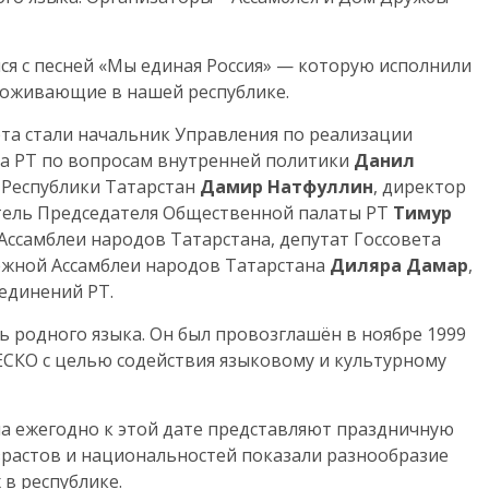
ся с песней «Мы единая Россия» — которую исполнили
роживающие в нашей республике.
та стали начальник Управления по реализации
а РТ по вопросам внутренней политики
Данил
 Республики Татарстан
Дамир Натфуллин
, директор
тель Председателя Общественной палаты РТ
Тимур
Ассамблеи народов Татарстана, депутат Госсовета
ежной Ассамблеи народов Татарстана
Диляра Дамар
,
единений РТ.
 родного языка. Он был провозглашён в ноябре 1999
СКО с целью содействия языковому и культурному
а ежегодно к этой дате представляют праздничную
растов и национальностей показали разнообразие
в республике.