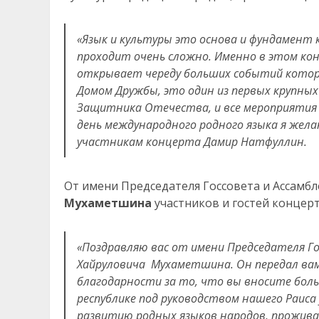
«Язык и культуры это основа и фундамент 
проходит очень сложно. Именно в этом кон
открывает череду больших событий котор
Домом Дружбы, это один из первых крупных
Защитника Отечества, и все мероприятия б
день международного родного языка я желаю
участникам концерта Дамир Натфуллин.
От имени Председателя Госсовета и Ассамб
Мухаметшина
участников и гостей концер
«Поздравляю вас от имени Председателя Г
Хайруловича Мухаметшина. Он передал вам
благодарности за то, что вы вносите больш
республике под руководством нашего Раиса
развитию родных языков
народов,
прожива