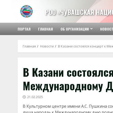
Перейти
к
РОО «ЧУВАШСКАЯ НАЦИ
содержимому
ПОРТАЛ
ГЛАВНАЯ
ОБ ОРГАНИЗАЦИИ
НОВОС
Главная
Новости
В Казани состоялся концерт к М
В Казани состоялся
Международному Д
21.02.2025
В Культурном центре имени А.С. Пушкина с
душа народа» к Международному дню родног